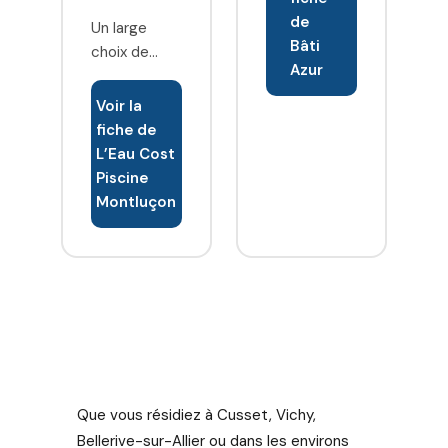
détaillé.
de
Un large
Bâti
choix de
Azur
matériel,
accessoires
Voir la
et produits
fiche de
pour piscine.
L’Eau Cost
Découvrez
Piscine
toutes nos
Montluçon
offres de
piscines en
kit, hors sol
et piscines
bois, de
spas, tout l
équipement
nécessaire
pour votre
Que vous résidiez à Cusset, Vichy,
piscine,
Bellerive-sur-Allier ou dans les environs