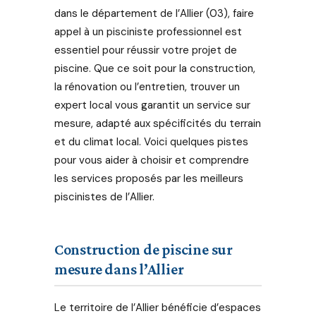
filtration,
dans le département de l’Allier (03), faire
pompe,
appel à un pisciniste professionnel est
pompe à
essentiel pour réussir votre projet de
chaleur,
piscine. Que ce soit pour la construction,
robots
la rénovation ou l’entretien, trouver un
nettoyeurs,
expert local vous garantit un service sur
abris et
mesure, adapté aux spécificités du terrain
volets,
et du climat local. Voici quelques pistes
protection
pour vous aider à choisir et comprendre
et sécurité,
traitement
les services proposés par les meilleurs
de l'eau, jeux,
piscinistes de l’Allier.
gonflables,
loisirs, …
Vous y
Construction de piscine sur
trouverez
mesure dans l’Allier
tout l
équipement
Le territoire de l’Allier bénéficie d’espaces
pour