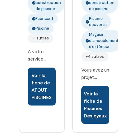
construction
construction
de piscine
de piscine
Fabricant
Piscine
couverte
Piscine
Magasin
+1 autres
d'ameublement
d'extérieur
A votre
+4 autres
service
depuis 1996,
Vous avez un
l'entreprise
Voir la
projet
familiale
fiche de
piscine, un
Atout
ATOUT
projet de
Voir la
piscines est
PISCINES
rénovation
fiche de
composée
ou tout
Piscines
de 4
simplement
Desjoyaux
agences en
besoin des
Auvergne
conseils d un
(Allier, Puy
professionnel