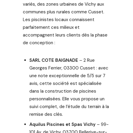
variés, des zones urbaines de Vichy aux
construire,
communes plus rurales comme Cusset.
rénover et
Les piscinistes locaux connaissent
entretenir
parfaitement ces milieux et
votre
piscine.
accompagnent leurs clients dès la phase
de conception :
SARL COTE BAIGNADE
– 2 Rue
Georges Ferrier, 03300 Cusset : avec
une note exceptionnelle de 5/5 sur 7
avis, cette société est spécialisée
dans la construction de piscines
personnalisées. Elle vous propose un
suivi complet, de l’étude du terrain à la
remise des clés.
Aquilus Piscines et Spas Vichy
– 99-
101 Av. de Vichy, 03700 Bellerive-sur-