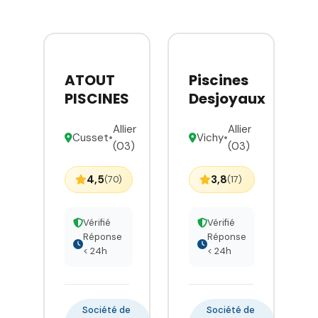
ATOUT
Piscines
PISCINES
Desjoyaux
Allier
Allier
Cusset
•
Vichy
•
(03)
(03)
4,5
3,8
(70)
(17)
Vérifié
Vérifié
Réponse
Réponse
< 24h
< 24h
Société de
Société de