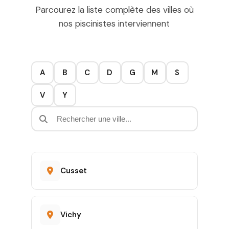
Parcourez la liste complète des villes où
nos piscinistes interviennent
A
B
C
D
G
M
S
V
Y
Cusset
Vichy