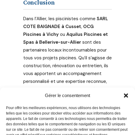
Conclusion
Dans l’Allier, les piscinistes comme
SARL
COTE BAIGNADE à Cusset
,
OCG
Piscines à Vichy
ou
Aquilus Piscines et
Spas à Bellerive-sur-Allier
sont des
partenaires locaux incontournables pour
tous vos projets piscines. Qu’il s’agisse de
construction, rénovation ou entretien, ils
vous apportent un accompagnement
personnalisé et une expertise reconnue,
assurant la réussite et la durabilité de
Gérer le consentement
votre installation. N’hésitez pas à les
contacter pour un devis ou un conseil
Pour offrir les meilleures expériences, nous utilisons des technologies
adapté à votre situation.
telles que les cookies pour stocker et/ou accéder aux informations des
appareils. Le fait de consentir à ces technologies nous permettra de traiter
des données telles que le comportement de navigation ou les ID uniques
sur ce site. Le fait de ne pas consentir ou de retirer son consentement peut