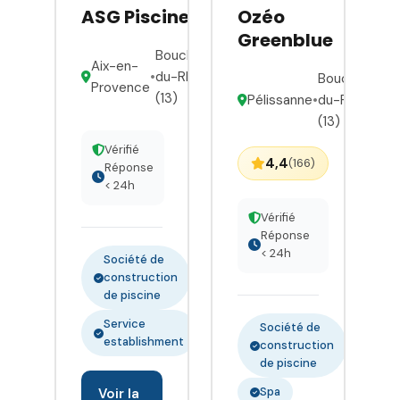
ASG Piscine
Ozéo
Greenblue
Bouches-
Aix-en-
•
du-Rhône
Bouches-
Provence
(13)
Pélissanne
•
du-Rhône
(13)
Vérifié
4,4
(166)
Réponse
< 24h
Vérifié
Réponse
< 24h
Société de
construction
de piscine
Service
Société de
establishment
construction
de piscine
Spa
Voir la