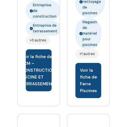
nettoyage
Entreprise
de
de
piscines
construction
Magasin
Entreprise de
de
terrassement
matériel
pour
+3 autres
piscines
+1 autres
Voir la fiche de
ACM –
CONSTRUCTION,
Voir la
PISCINE ET
fiche de
TERRASSEMENT
Ferre
Piscines