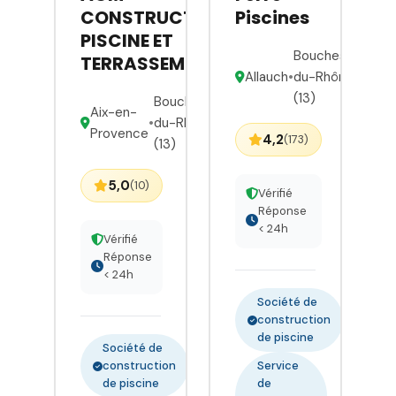
CONSTRUCTION,
Piscines
PISCINE ET
Bouches-
TERRASSEMENT
Allauch
•
du-Rhône
(13)
Bouches-
Aix-en-
•
du-Rhône
Provence
4,2
(173)
(13)
5,0
(10)
Vérifié
Réponse
< 24h
Vérifié
Réponse
< 24h
Société de
construction
de piscine
Société de
construction
Service
de piscine
de