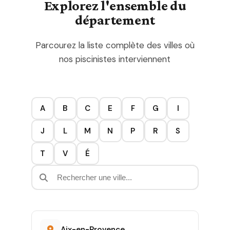
Explorez l'ensemble du
département
Parcourez la liste complète des villes où
nos piscinistes interviennent
A
B
C
E
F
G
I
J
L
M
N
P
R
S
T
V
É
Aix-en-Provence