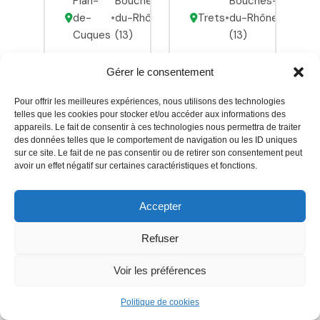
Plan-
Bouches-
Bouches-
de-
•
du-Rhône
Trets
•
du-Rhône
Cuques
(13)
(13)
4,5
4,6
(23)
(18)
Gérer le consentement
Pour offrir les meilleures expériences, nous utilisons des technologies
Vérifié
Vérifié
telles que les cookies pour stocker et/ou accéder aux informations des
Réponse
Réponse
appareils. Le fait de consentir à ces technologies nous permettra de traiter
< 24h
< 24h
des données telles que le comportement de navigation ou les ID uniques
sur ce site. Le fait de ne pas consentir ou de retirer son consentement peut
avoir un effet négatif sur certaines caractéristiques et fonctions.
Magasin
Société de
Accepter
de
construction
matériel
de piscine
Refuser
pour
piscines
Reconnue
Voir les préférences
comme l'une
des
Voir la
Politique de cookies
meilleures
fiche
Voir la