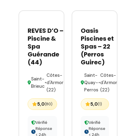
REVES D’O –
Oasis
Piscine &
Piscines et
Spa
Spas – 22
Guérande
(Perros
(44)
Guirec)
Côtes-
Saint-
Côtes-
Saint-
•
d'Armor
Quay-
•
d'Armor
Brieuc
(22)
Perros
(22)
5,0
5,0
(80)
(1)
Vérifié
Vérifié
Réponse
Réponse
< 24h
< 24h