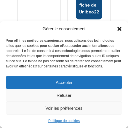
Martinique,
jusqu'à la
construction
dans l ADN
fiche de
je suis
mise à l'eau,
de piscines
de notre
Unibeo22
spécialisé
nous
béton, pour
entreprise
dans
mettons
particuliers,
familiale.
l'installation,
Gérer le consentement
tout en
camping ,
Chaque
l'entretien
œuvre pour
hôtel...
projet est
Pour offrir les meilleures expériences, nous utilisons des technologies
et le suivi de
vous
Concept de
unique.
telles que les cookies pour stocker et/ou accéder aux informations des
piscines.
satisfaire,
piscine
appareils. Le fait de consentir à ces technologies nous permettra de traiter
Nous
Mon
des données telles que le comportement de navigation ou les ID uniques
tout en
beton(UNIBEO),coulé
apportons
sur ce site. Le fait de ne pas consentir ou de retirer son consentement peut
engagement
veillant à
en une
un expertise
avoir un effet négatif sur certaines caractéristiques et fonctions.
envers
vous fournir
seule fois,
sur-mesure
l'excellence
une
cela fait une
pour
Accepter
et le service
prestation
piscine
répondre à
client
soignée,
monbloc, ni
vos enjeux
Dans le département des Côtes-
Refuser
irréprochable
professionnelle
rupture de
et à votre
d’Armor (22), que vous soyez à Saint-
me
et de
ferraillage, ni
budget.
Brieuc, Lannion, Dinan ou dans les villes
Voir les préférences
distingue.
qualité.
rupture de
environnantes telles que Saint-Quay-
Avec un
béton ...
Politique de cookies
Perros et Perros Guirec, trouver un
savoir-faire
Spécialisé