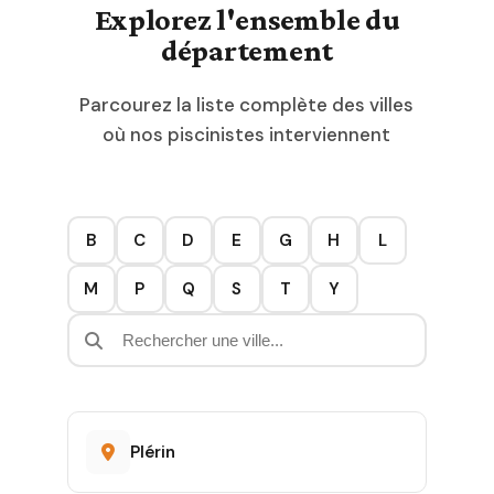
Explorez l'ensemble du
département
Parcourez la liste complète des villes
où nos piscinistes interviennent
B
C
D
E
G
H
L
M
P
Q
S
T
Y
Plérin