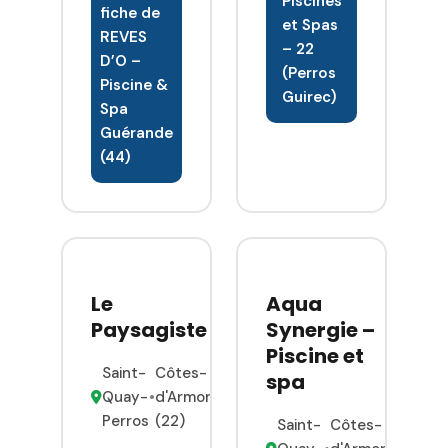
Piscines
dans la
fiche de
mardi au
et Spas
construction,
REVES
samedi dans
– 22
la
D’O –
la zone
(Perros
rénovation, l
Piscine &
commerciale
Guirec)
entretien et
Spa
de
le
Guérande
BALANEYER
dépannage
(44)
(axe
de piscines,
Lannion-
située au
Perros) à
cœur de la
St-Quay-
presqu île
Perros dans
guérandaise.
le
Stéphen
Le
Aqua
département
GUENO,
Paysagiste
Synergie –
des Côtes-
gérant de la
Piscine et
d Armor.
société
Saint-
Côtes-
spa
Disposant d
Rêves d Ô,
Quay-
•
d'Armor
une surface
détient un
Perros
(22)
Saint-
Côtes-
de
Titre