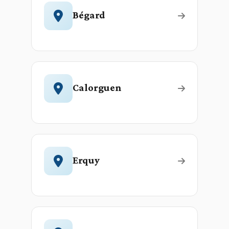
Bégard
Calorguen
Erquy