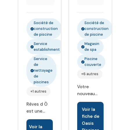
Société de
Société de
construction
construction
de piscine
de piscine
Service
Magasin
establishment
de spa
Service
Piscine
de
couverte
nettoyage
+6 autres
de
piscines
Votre
+1 autres
nouveau
magasin
Rêves d Ô
Oasis
Voir la
est une
Piscines
fiche de
entreprise
Spas vous
Oasis
spécialisée
Voir la
accueille du