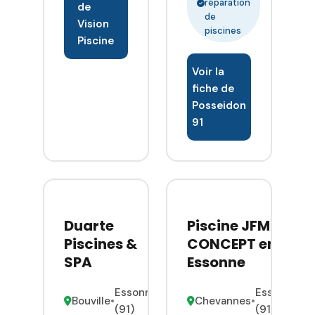
réparation
de
de
Vision
piscines
Piscine
Voir la
fiche de
Posseidon
91
Duarte
Piscine JFM
Piscines &
CONCEPT en
SPA
Essonne
Essonne
Essonne
Bouville
•
Chevannes
•
(91)
(91)