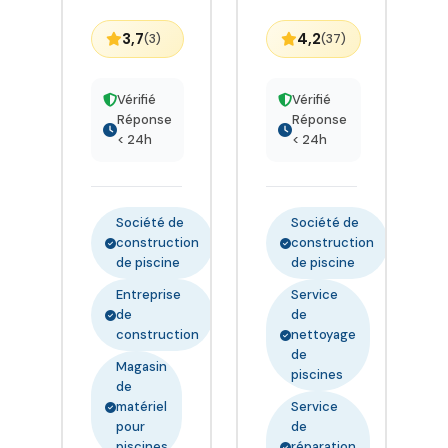
3,7
4,2
(3)
(37)
Vérifié
Vérifié
Réponse
Réponse
< 24h
< 24h
Société de
Société de
construction
construction
de piscine
de piscine
Entreprise
Service
de
de
construction
nettoyage
de
Magasin
piscines
de
matériel
Service
pour
de
piscines
réparation