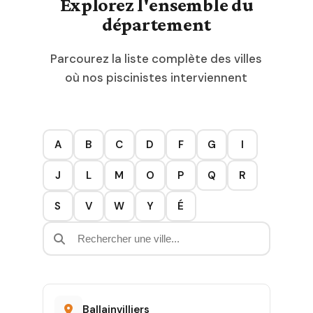
Explorez l'ensemble du
département
Parcourez la liste complète des villes
où nos piscinistes interviennent
A
B
C
D
F
G
I
J
L
M
O
P
Q
R
S
V
W
Y
É
Ballainvilliers