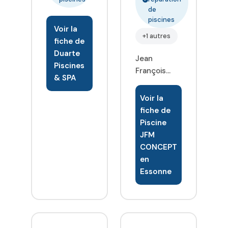
de
piscines
Voir la
+1 autres
fiche de
Duarte
Jean
Piscines
François
& SPA
Monti
professionnel
Voir la
de la piscine
fiche de
depuis les
Piscine
années 90
JFM
vous
CONCEPT
accueille
en
chez JFM
Essonne
Concept
pour vous
conseiller au
mieux sur