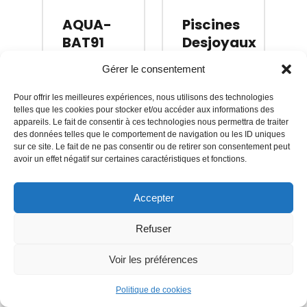
vos projets
d espaces
AQUA-
Piscines
de bien-
BAT91
Desjoyaux
être
(piscine
Gérer le consentement
Milly-
Saint-
Essonne
enterrée en
la-
•
Germain-
Essonne
(91)
•
Pour offrir les meilleures expériences, nous utilisons des technologies
béton, Spa,
Forêt
lès-
(91)
telles que les cookies pour stocker et/ou accéder aux informations des
Hammam,
Arpajon
appareils. Le fait de consentir à ces technologies nous permettra de traiter
Jacuzzi,
des données telles que le comportement de navigation ou les ID uniques
3,9
(18)
sur ce site. Le fait de ne pas consentir ou de retirer son consentement peut
entretien,
4,4
(174)
avoir un effet négatif sur certaines caractéristiques et fonctions.
…). La
Vérifié
société JFM
Réponse
Vérifié
Accepter
Concept
< 24h
Réponse
est
< 24h
Refuser
composée
de 3
Voir les préférences
Société de
personnes
construction
Société de
et travail en
de piscine
Politique de cookies
construction
équipe avec
de piscine