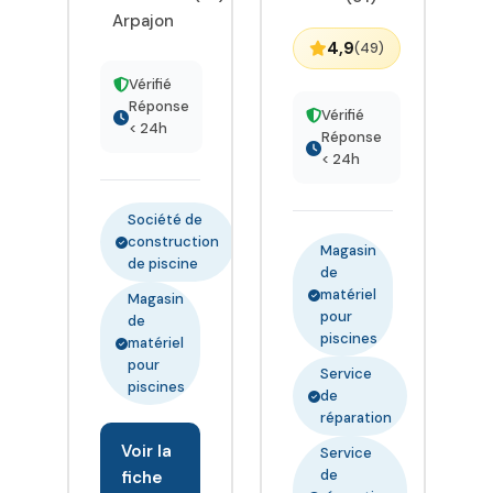
Arpajon
4,9
(49)
Vérifié
Réponse
Vérifié
< 24h
Réponse
< 24h
Société de
construction
Magasin
de piscine
de
matériel
Magasin
pour
de
piscines
matériel
pour
Service
piscines
de
réparation
Voir la
Service
de
fiche