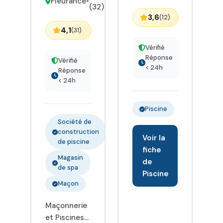
Fleurance
•
(32)
3,6
(12)
4,1
(31)
Vérifié
Réponse
Vérifié
< 24h
Réponse
< 24h
Piscine
Société de
construction
Voir la
de piscine
fiche
Magasin
de
de spa
Piscine
Maçon
Maçonnerie
et Piscines