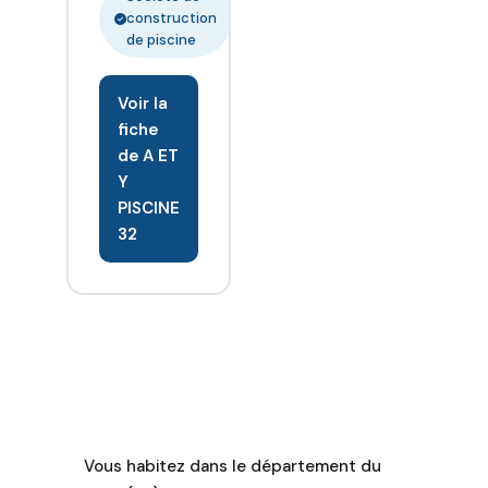
pour
construction
concrétiser
de piscine
votre projet
de piscine
Voir la
de rêve.
fiche
de A ET
Y
PISCINE
32
Vous habitez dans le département du