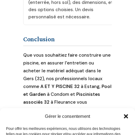
(enterrée, hors sol), des dimensions, et
des options choisies. Un devis
personnalisé est nécessaire.
Conclusion
Que vous souhaitiez faire construire une
piscine, en assurer l’entretien ou
acheter le matériel adéquat dans le
Gers (32), nos professionnels locaux
comme
A ET Y PISCINE 32
à Estang,
Pool
et Garden
à Condom et
Piscinistes
associés 32
à Fleurance vous
accompagnent à chaque étape.
Gérer le consentement
N’hésitez pas à les contacter pour un
projet sécurisé, durable et conforme
Pour offrir les meilleures expériences, nous utilisons des technologies
aux normes locales.
telles que les cookies pour stocker et/ou accéder aux informations des