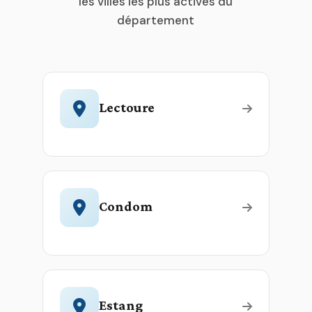
les villes les plus actives du
département
Lectoure
Condom
Estang