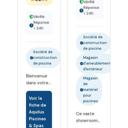
réaliser des
Vérifié
Réponse
jardins
< 24h
d'exception
Vérifié
et des
Réponse
< 24h
prestations
de qualité.
Société de
construction
de piscine
Société de
construction
Magasin
de piscine
d'ameublement
d'extérieur
Bienvenue
Magasin
dans votre
de
magasin
matériel
pour
AQUILUS
Voir la
piscines
Mulhouse,
fiche de
spécialiste
Aquilus
Ce vaste
Piscines et
Piscines
showroom
Spas. Vous
& Spas
de 400 m