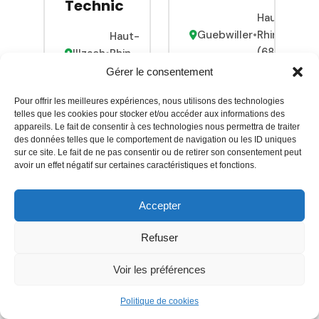
piscine ou
Technic
aménagements
Haut-
pour l achat
sur mesure
Guebwiller
•
Rhin
d
Haut-
en Alsace.
(68)
équipements
Illzach
•
Rhin
Du conseil à
? Bienvenus
(68)
Gérer le consentement
la
5,0
(32)
chez
réalisation,
Pour offrir les meilleures expériences, nous utilisons des technologies
3,9
Piscines
(7)
telles que les cookies pour stocker et/ou accéder aux informations des
nous
Desjoyaux !
appareils. Le fait de consentir à ces technologies nous permettra de traiter
Vérifié
façonnons
Nous vous
des données telles que le comportement de navigation ou les ID uniques
Réponse
Vérifié
vos
sur ce site. Le fait de ne pas consentir ou de retirer son consentement peut
proposons :
< 24h
Réponse
avoir un effet négatif sur certaines caractéristiques et fonctions.
extérieurs
-Une
< 24h
avec
gamme
passion,
Accepter
complète
Société de
exigence et
de piscines
construction
Société de
garantie
Refuser
pour
de piscine
construction
décennale !
chaque
de piscine
Service
Voir les préférences
Découvrez
projet et
de
notre
budget :
nettoyage
Politique de cookies
Voir la
showroom à
Pool Play et
de