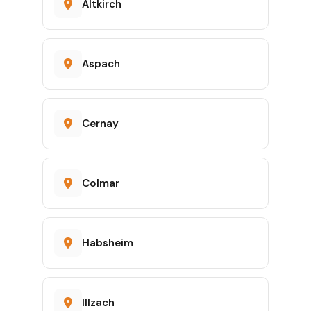
Altkirch
Aspach
Cernay
Colmar
Habsheim
Illzach