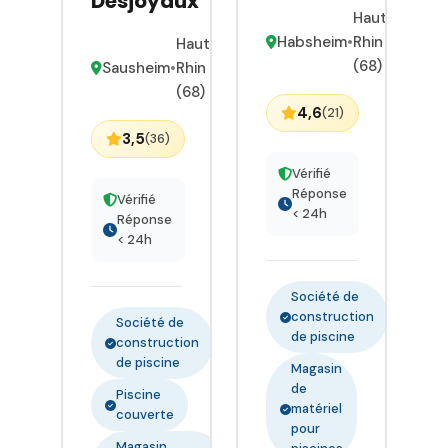
Desjoyaux
proposons
Haut-
une
Habsheim
•
Rhin
Haut-
modélisation
(68)
Sausheim
•
Rhin
3D pour que
(68)
vous
4,6
(21)
visualisiez
3,5
(36)
mieux votre
Vérifié
futur
Réponse
Vérifié
extérieur.
< 24h
Réponse
Les travaux
< 24h
de
terrassement,
Société de
l'installation
construction
Société de
et la
de piscine
construction
renovation
de piscine
Magasin
de piscine
de
Piscine
font partie
matériel
couverte
de nos
pour
services.
Magasin