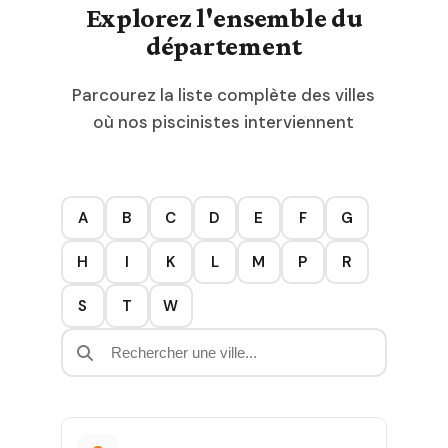
Explorez l'ensemble du
département
Parcourez la liste complète des villes
où nos piscinistes interviennent
A
B
C
D
E
F
G
H
I
K
L
M
P
R
S
T
W