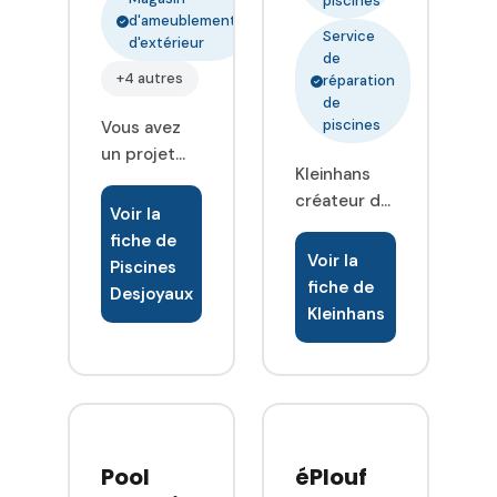
piscines
d'ameublement
Prenez
Service
d'extérieur
contact.
de
+4 autres
réparation
de
piscines
Vous avez
un projet
Kleinhans
piscine, un
créateur de
projet de
Voir la
vos espaces
rénovation
fiche de
extérieurs
ou tout
Voir la
Piscines
Depuis plus
simplement
fiche de
Desjoyaux
de 30 ans
besoin des
Kleinhans
notre
conseils d
équipe
un
conçoit et
professionnel
réalise des
pour l
piscines,
entretien de
jardins,
Pool
éPlouf
votre
terrasses et