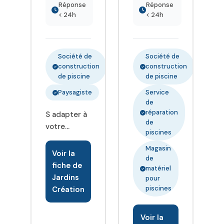
Réponse
Réponse
< 24h
< 24h
Société de
Société de
construction
construction
de piscine
de piscine
Paysagiste
Service
de
réparation
S adapter à
de
votre
piscines
rythme de
Magasin
vie, à votre
Voir la
de
environnement
fiche de
matériel
et viser une
Jardins
pour
satisfaction
piscines
Création
client totale
en vous
Voir la
proposant