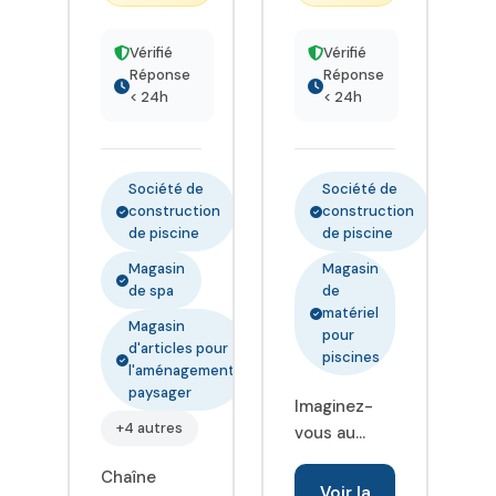
hammams à
Sierentz
Vérifié
Vérifié
près de
Réponse
Réponse
< 24h
< 24h
Mulhouse.
AQUILUS
constructeur
et
Société de
Société de
rénovateur
construction
construction
de piscines,
de piscine
de piscine
mais aussi
Magasin
Magasin
spécialiste
de spa
de
de
matériel
Magasin
pour
l'installation
d'articles pour
piscines
et de
l'aménagement
l'entretien :
paysager
Imaginez-
Abris de
+4 autres
vous au
piscine,
soleil
sécurité et
Chaîne
détendu au
Voir la