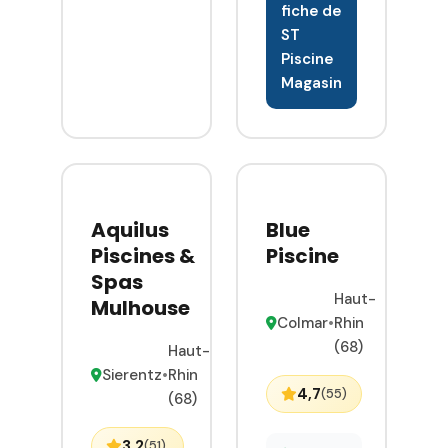
fiche de
une
ST
prestation
Piscine
clé en main
Magasin
exigeante.
Notre
équipe, nos
compétences,
moyens
techniques
Aquilus
Blue
et avant
Piscines &
Piscine
tout le
Spas
rapport
Haut-
Mulhouse
humain que
Colmar
•
Rhin
nous
(68)
Haut-
plaçons en
Sierentz
•
Rhin
premier plan
4,7
(55)
(68)
nous
permet de
3,2
(51)