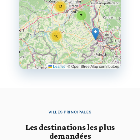
13
7
10
Leaflet
|
© OpenStreetMap contributors
VILLES PRINCIPALES
Les destinations les plus
demandées