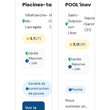
Piscines-tac
POOL’inov
Villefranche-
Haute-
Saint-
Haute-
de-
•
Garonne
Sulpice-
•
Garonne
Lauragais
(31)
sur-
(31)
Lèze
3,1
(27)
5,0
(25)
Vérifié
Réponse
Vérifié
< 24h
Réponse
< 24h
Société de
construction
Piscine
de piscine
Nous
sommes une
Voir la