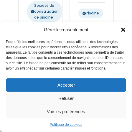
Thermolaquage
Société de
Label
construction
Piscine
Qualimarine
de piscine
- Parois
Situé à
d'Abris
Gérer le consentement
Grazac,
Voir la
double
Maglian eau
fiche
vitrage 20
Pour offrir les meilleures expériences, nous utilisons des technologies
Piscine est
telles que les cookies pour stocker et/ou accéder aux informations des
de
Voir la fiche
mm -
appareils. Le fait de consentir à ces technologies nous permettra de traiter
votre
Olagon
de
Système rail
des données telles que le comportement de navigation ou les ID uniques
artisan
Maglian’eau
anti-
sur ce site. Le fait de ne pas consentir ou de retirer son consentement peut
pisciniste
avoir un effet négatif sur certaines caractéristiques et fonctions.
Piscine
soulèvement
local,
- Toiture en
intervenant
polycarbonate
Accepter
dans les
jusqu'à 16
alentours d
Refuser
mm -
Auterive,
Système de
dans un
Voir les préférences
Oasis Piscines
Premium
roulement
rayon de 30
breveté -
Piscines
km entre l
Politique de cookies
Saint-
Haute-
Rails de