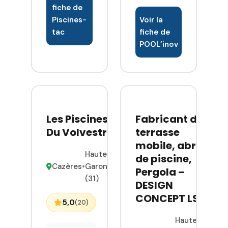
entreprise
fiche de
française
Piscines-
Voir la
spécialisée
tac
fiche de
dans la
POOL’inov
création de
piscines
container en
structure
inox
autoportantes.
Les Piscines
Fabricant de
Entièrement
Du Volvestre
terrasse
personnalisables,
mobile, abri
elles allient
Haute-
de piscine,
matériaux
Cazères
•
Garonne
Pergola –
haut de
(31)
DESIGN
gamme,
CONCEPT LS
robustesse
5,0
(20)
et rapidité d
Haute-
installation.