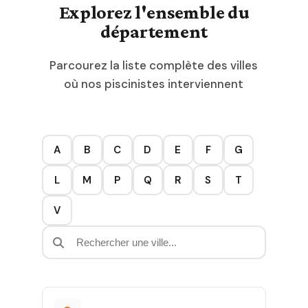
Explorez l'ensemble du
département
Parcourez la liste complète des villes
où nos piscinistes interviennent
A
B
C
D
E
F
G
L
M
P
Q
R
S
T
V