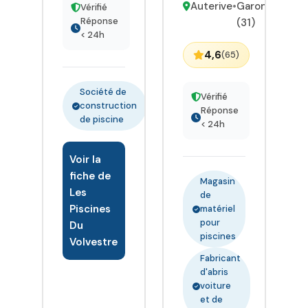
Auterive
•
Garonne
Vérifié
Chaque
Réponse
(31)
piscine est
< 24h
imaginée et
4,6
(65)
assemblée
avec soin
Société de
dans nos
Vérifié
construction
ateliers de
Réponse
de piscine
< 24h
Saint-
Sulpice-
Voir la
sur-Lèze, en
fiche de
Haute-
Magasin
Les
Garonne,
de
Piscines
garantissant
matériel
pour
Du
un savoir-
piscines
Volvestre
faire local et
une qualité
Fabricant
d'abris
irréprochable.
voiture
Une fois
et de