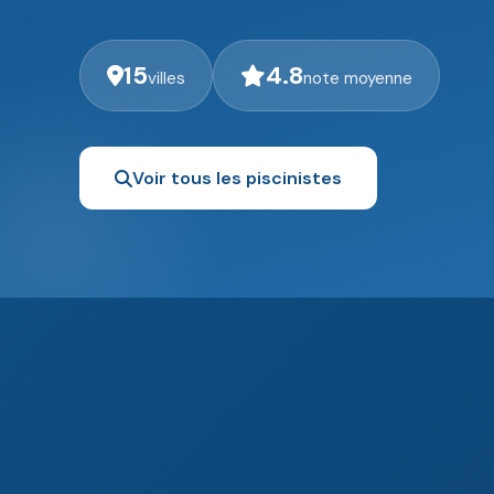
15
4.8
villes
note moyenne
Voir tous les piscinistes