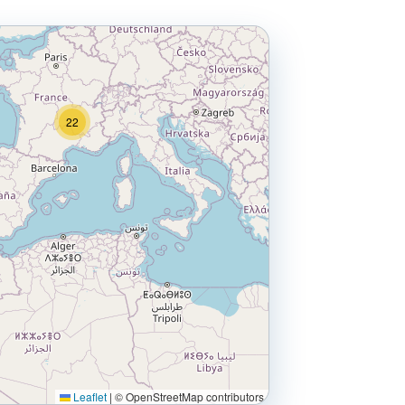
22
Leaflet
|
© OpenStreetMap contributors