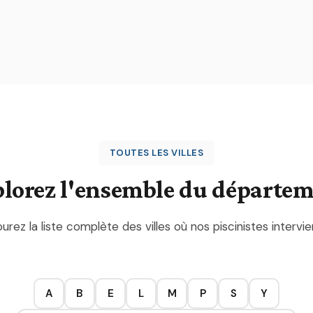
TOUTES LES VILLES
lorez l'ensemble du départe
urez la liste complète des villes où nos piscinistes intervi
A
B
E
L
M
P
S
Y