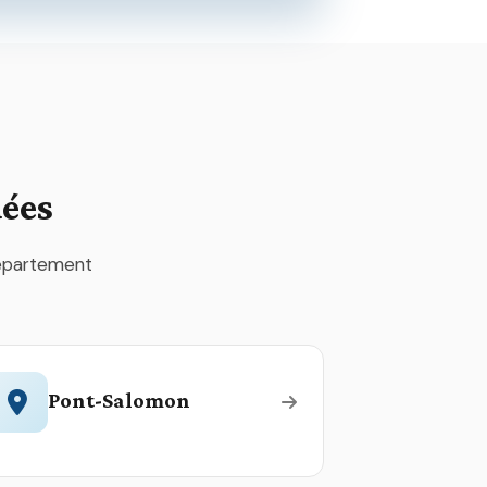
dées
département
Pont-Salomon