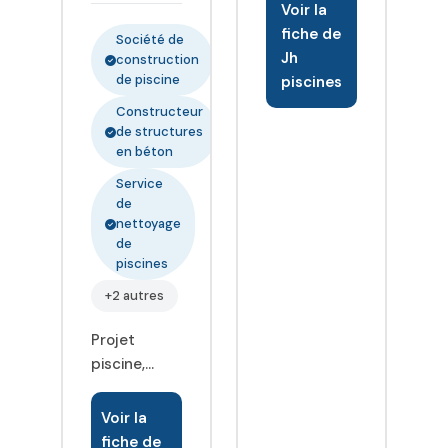
Voir la
idée à la
fiche de
réalisation
Société de
Jh
construction
de votre
de piscine
piscines
projet. Nous
vous
Constructeur
de structures
proposons
en béton
une large
gamme de
Service
de
produits de
nettoyage
tailles, de
de
profondeurs
piscines
et de
+2 autres
couleurs
différentes
Projet
pour vous
piscine,
proposer LA
rénovation
piscine qui
piscine ou
Voir la
vous
SAV ? Ne
fiche de