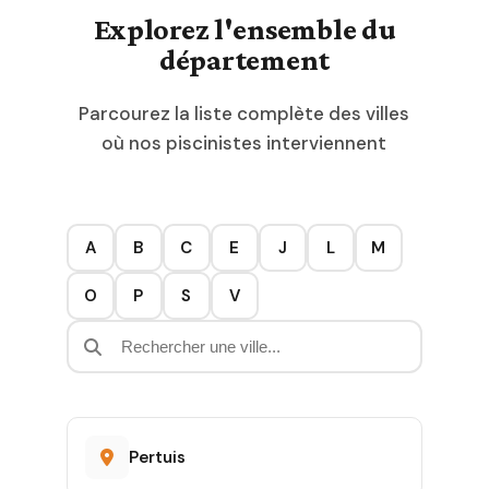
Explorez l'ensemble du
département
Parcourez la liste complète des villes
où nos piscinistes interviennent
A
B
C
E
J
L
M
O
P
S
V
Pertuis