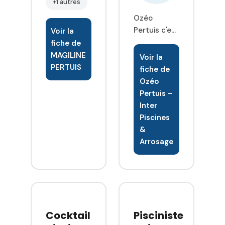
+1 autres
Ozéo
Pertuis c'est
Voir la
20 ans
fiche de
d'expérience
MAGILINE
Voir la
dans la
PERTUIS
fiche de
Piscine,
Ozéo
l'Arrosage, le
Pertuis –
Pompage et
Inter
les Spas
Piscines
Jacuzzi .
&
Notre hall d
Arrosage
exposition
de 400 m
entièrement
dédié au
plaisir et au
bienfait de l
Cocktail
Pisciniste
eau vous