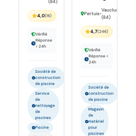
(84)
Vaucluse
Pertuis
•
4,0
(16)
(84)
4,7
(246)
Vérifié
Réponse
< 24h
Vérifié
Réponse <
24h
Société de
construction
de piscine
Société de
Service
construction
de
de piscine
nettoyage
Magasin
de
de
piscines
matériel
Piscine
pour
piscines