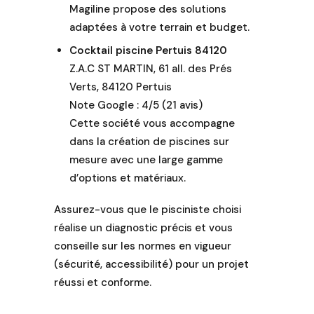
de l eau,
Magiline propose des solutions
produits d
adaptées à votre terrain et budget.
entretien….).
Cocktail piscine Pertuis 84120
3 émissions
Z.A.C ST MARTIN, 61 all. des Prés
TV nous ont
Verts, 84120 Pertuis
été
Note Google : 4/5 (21 avis)
entièrement
Cette société vous accompagne
consacrées.
dans la création de piscines sur
Les piscines
mesure avec une large gamme
de nos
clients ont
d’options et matériaux.
été
Assurez-vous que le pisciniste choisi
récompensées
+ de 350
réalise un diagnostic précis et vous
fois. A
conseille sur les normes en vigueur
quand la
(sécurité, accessibilité) pour un projet
vôtre ?
réussi et conforme.