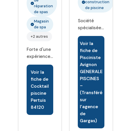
de
conseiller et
construction
réparation
mener à
de piscine
de spas
bien vos
Société
Magasin
projets de
de spa
spécialisée
piscine, de
dans la
spa, d
+2 autres
vente et
arrosage et
Voir la
l'installation
Forte d'une
de
fiche de
de piscine
expérience
pompage.
Pisciniste
coque
de 28 ans
Ozéo
Avignon
polyester
dans la
Pertuis met
GENERALE
Voir la
depuis plus
piscine,
son
PISCINES
fiche de
de 25 ans
nous
expérience
–
Cocktail
nous
mettons à
à votre
(Transféré
piscine
proposons
votre
service et
sur
Pertuis
des devis
disposition
vous offre la
l’agence
84120
personnalisés
notre
possibilité
de
et gratuit
savoir-faire
de faire de
Gargas)
fait sur site
et notre
vos rêves