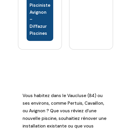
correspond.
vous
Pisciniste
Nous
trompez
Avignon
proposons
pas,
–
également
demandez
Diffazur
des Spas et
conseil au
Piscines
Saunas de
leader
qualité.
depuis + de
Nous
50 ans de la
vendons et
construction
proposons
de piscine
également
en béton
des spa et
armé.
du matériel
Piscine sur
de piscine.
mesure
Vous habitez dans le Vaucluse (84) ou
(enterrée,
ses environs, comme Pertuis, Cavaillon,
semi
ou Avignon ? Que vous rêviez d’une
enterrée ou
nouvelle piscine, souhaitiez rénover une
hors sol)
installation existante ou que vous
s'adaptant à