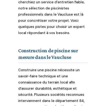
cherchiez un service d’entretien fiable,
votre
notre sélection de piscinistes
budget.
professionnels dans le Vaucluse est là
Bureau
pour concrétiser votre projet. Voici
d'études
quelques pistes pour choisir un expert
intégré. Des
local répondant à vos besoins.
revêtements
et
équipements
Construction de piscine sur
exclusifs
comme le
mesure dans le Vaucluse
nettoyage
automatique
Construire une piscine nécessite un
intégré à la
savoir-faire technique et une
construction.
connaissance du terrain local afin
Des
d’assurer durabilité, esthétique et
prestations
sécurité. Plusieurs sociétés reconnues
haut de
interviennent dans le département 84,
gamme pour