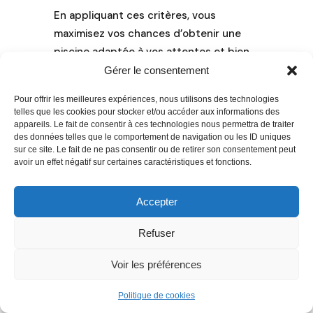
En appliquant ces critères, vous
maximisez vos chances d’obtenir une
piscine adaptée à vos attentes et bien
entretenue durablement.
Gérer le consentement
Pour offrir les meilleures expériences, nous utilisons des technologies
telles que les cookies pour stocker et/ou accéder aux informations des
FAQ sur les piscinistes dans le
appareils. Le fait de consentir à ces technologies nous permettra de traiter
des données telles que le comportement de navigation ou les ID uniques
Vaucluse
sur ce site. Le fait de ne pas consentir ou de retirer son consentement peut
avoir un effet négatif sur certaines caractéristiques et fonctions.
Quels sont les délais moyens pour
construire une piscine dans le Vaucluse
Accepter
?
Refuser
Selon la taille et la complexité, comptez
généralement entre 2 à 4 mois depuis la
Voir les préférences
conception jusqu’à la mise en eau.
Politique de cookies
Peut-on bénéficier d’aides ou conseils