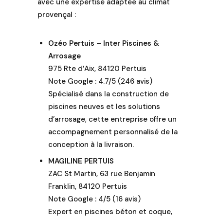
avec une expertise adaptée au climat
optimiser
votre
provençal :
confort
(spa, plage
Ozéo Pertuis – Inter Piscines &
immergée
Arrosage
ou semi
975 Rte d’Aix, 84120 Pertuis
immergée,
Note Google : 4.7/5 (246 avis)
espace
Spécialisé dans la construction de
balnéo,
piscines neuves et les solutions
pompe à
chaleur,
d’arrosage, cette entreprise offre un
débordement,
accompagnement personnalisé de la
bords
conception à la livraison.
miroirs...) et
MAGILINE PERTUIS
vous
ZAC St Martin, 63 rue Benjamin
faciliter l
Franklin, 84120 Pertuis
entretien
Note Google : 4/5 (16 avis)
(traitement
Expert en piscines béton et coque,
automatiques