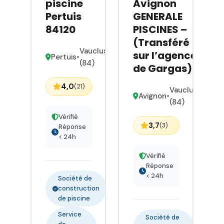
piscine
Avignon
propose
Pertuis
GENERALE
une large
84120
PISCINES –
gamme de
(Transféré
produits et
Vaucluse
sur l’agence
Pertuis
•
de
(84)
de Gargas)
nouveautés
pour
4,0
(21)
Vaucluse
entretenir
Avignon
•
(84)
votre spa ou
Vérifié
votre
3,7
(3)
Réponse
piscine.
< 24h
Notre
équipe de
Vérifié
techniciens
Réponse
< 24h
dynamiques
Société de
construction
et qualifiés,
de piscine
vous attend
pour vous
Service
Société de