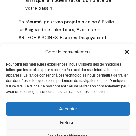
ainsi que la modernisation complète de
votre bassin.
En résumé, pour vos projets piscine à Biville-
la-Baignarde et alentours, Everblue –
ARTECH PISCINES, Piscines Desjoyaux et
Piscine du S R H sont vos partenaires fiables.
Gérer le consentement
N’hésitez pas à les contacter pour un devis
personnalisé et un accompagnement
Pour offrir les meilleures expériences, nous utilisons des technologies
professionnel de A à Z.
telles que les cookies pour stocker et/ou accéder aux informations des
appareils. Le fait de consentir à ces technologies nous permettra de traiter
des données telles que le comportement de navigation ou les ID uniques
sur ce site. Le fait de ne pas consentir ou de retirer son consentement peut
avoir un effet négatif sur certaines caractéristiques et fonctions.
Accepter
Refuser
Contact
–
Mentions légales
–
Plan de site