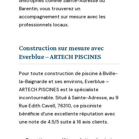
limitrophes comme Sainte-Adresse ou
engagement
Barentin, vous trouverez un
envers la qualité
et l'innovation est
accompagnement sur mesure avec les
inébranlable.
professionnels locaux.
Notre équipe
expérimentée
assure la
Construction sur mesure avec
fourniture et la
Everblue – ARTECH PISCINES
pose selon les
normes les plus
Pour toute construction de piscine à Biville-
strictes, créant
la-Baignarde et ses environs, Everblue –
des espaces
ARTECH PISCINES est le spécialiste
aquatiques
incontournable. Situé à Sainte-Adresse, au 9
durables et
Rue Edith Cavell, 76310, ce pisciniste
esthétiquement
plaisants. Plongez
bénéficie d’une excellente réputation avec
dans l'excellence
une note de 4.5/5 suite à 16 avis clients.
avec Techni-
Piscine, où chaque