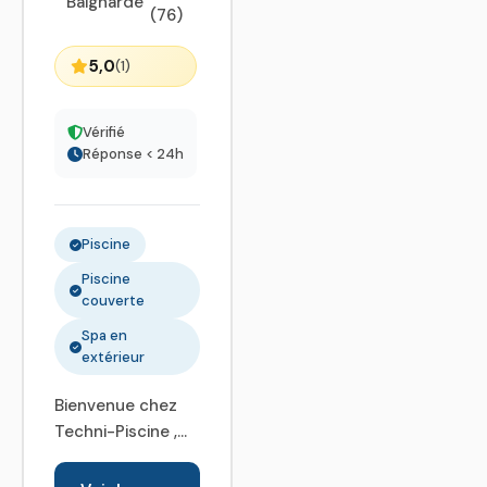
Baignarde
(76)
5,0
(1)
Vérifié
Réponse < 24h
Piscine
Piscine
couverte
Spa en
extérieur
Bienvenue chez
Techni-Piscine ,
spécialiste de
l'univers