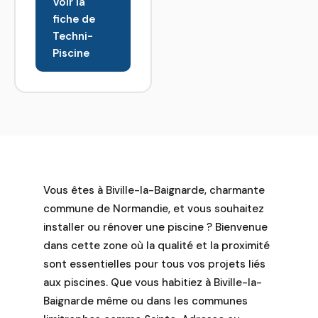
Voir la
aquatique. Nous
fiche de
sommes fiers de
Techni-
vous proposer
Piscine
une gamme
complète de
piscines à coque,
de spas variés et
de bains
nordiques,
garantissant
détente et plaisir
Vous êtes à Biville-la-Baignarde, charmante
aquatique.
commune de Normandie, et vous souhaitez
Partenaire
installer ou rénover une piscine ? Bienvenue
d'Aborale Piscine,
dans cette zone où la qualité et la proximité
fabricant français
sont essentielles pour tous vos projets liés
renommé de
aux piscines. Que vous habitiez à Biville-la-
coques en
Baignarde même ou dans les communes
polyester, notre