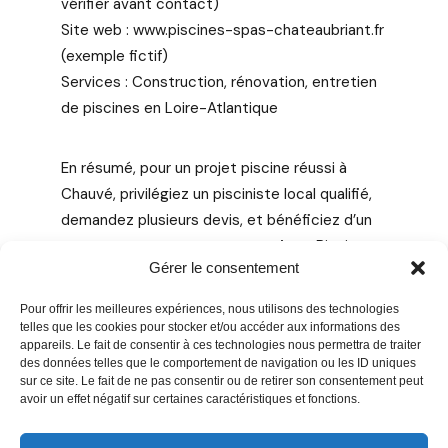
vérifier avant contact)
Site web : www.piscines-spas-chateaubriant.fr
(exemple fictif)
Services : Construction, rénovation, entretien
de piscines en Loire-Atlantique
En résumé, pour un projet piscine réussi à
Chauvé, privilégiez un pisciniste local qualifié,
demandez plusieurs devis, et bénéficiez d’un
accompagnement sur mesure. Avec Piscines
Gérer le consentement
& Spas à Châteaubriant, vous avez une
référence proche, fiable et reconnue pour
Pour offrir les meilleures expériences, nous utilisons des technologies
vous guider dans toutes les étapes.
telles que les cookies pour stocker et/ou accéder aux informations des
appareils. Le fait de consentir à ces technologies nous permettra de traiter
des données telles que le comportement de navigation ou les ID uniques
sur ce site. Le fait de ne pas consentir ou de retirer son consentement peut
avoir un effet négatif sur certaines caractéristiques et fonctions.