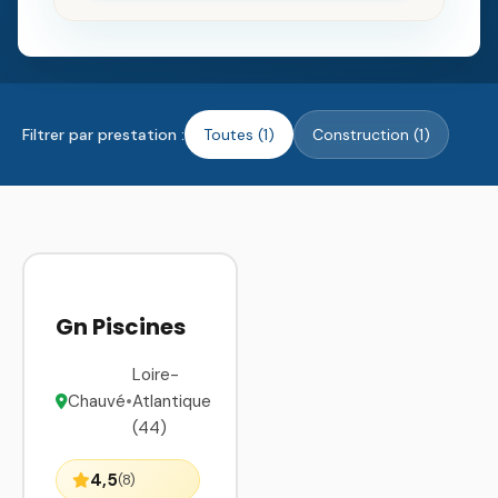
Filtrer par prestation :
Toutes (1)
Construction (1)
Gn Piscines
Loire-
Chauvé
•
Atlantique
(44)
4,5
(8)