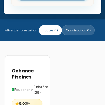
Filtrer par prestation :
Toutes (1)
Construction (1)
Océance
Piscines
Finistère
Fouesnant
•
(29)
5,0
(18)