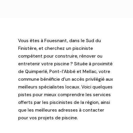
choisir votre
artisan. Afin de
vous proposer le
meilleur rapport
qualité prix pour
votre projet,
Vous êtes à Fouesnant, dans le Sud du
notre entreprise a
Finistère, et cherchez un pisciniste
choisi de se
compétent pour construire, rénover ou
concentrer sur la
entretenir votre piscine ? Située à proximité
construction de
de Quimperlé, Pont-l’Abbé et Mellac, votre
piscines en béton,
commune bénéficie d’un accès privilégié aux
enterrés ou semi-
meilleurs spécialistes locaux. Voici quelques
enterrés.
pistes pour mieux comprendre les services
Bénéficiez de
offerts par les piscinistes de la région, ainsi
notre expérience
pour vous aider à
que les meilleures adresses à contacter
faire les meilleurs
pour vos projets de piscine.
choix pour votre
piscine.