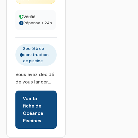
Vérifié
Réponse < 24h
Société de
construction
de piscine
Vous avez décidé
de vous lancer
dans l aventure
de la construction
Voir la
de votre piscine
fiche de
en vue de profiter
Océance
des bienfaits qu
Piscines
elle apporte, il est
important de bien