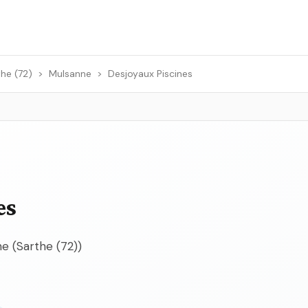
he (72)
>
Mulsanne
>
Desjoyaux Piscines
es
ne (Sarthe (72))