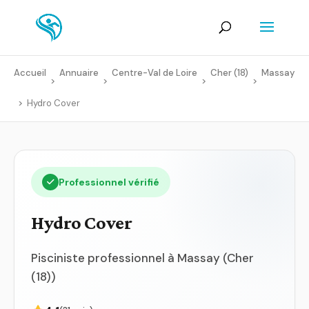
Accueil
Annuaire
Centre-Val de Loire
Cher (18)
Massay
>
>
>
>
>
Hydro Cover
Professionnel vérifié
Hydro Cover
Pisciniste professionnel à Massay (Cher
(18))