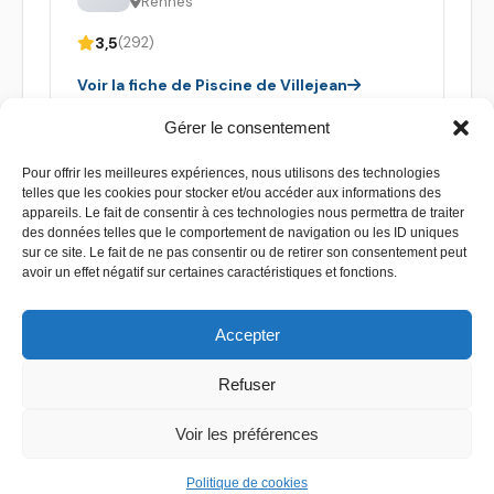
Rennes
3,5
(292)
Voir la fiche de Piscine de Villejean
Gérer le consentement
Pour offrir les meilleures expériences, nous utilisons des technologies
telles que les cookies pour stocker et/ou accéder aux informations des
appareils. Le fait de consentir à ces technologies nous permettra de traiter
des données telles que le comportement de navigation ou les ID uniques
sur ce site. Le fait de ne pas consentir ou de retirer son consentement peut
avoir un effet négatif sur certaines caractéristiques et fonctions.
Accepter
Refuser
Contact
–
Mentions légales
–
Plan de site
Voir les préférences
Copyright 2026 - Devis piscine - Tous droit réservés
Politique de cookies