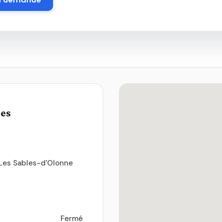
ues
0 Les Sables-d'Olonne
Fermé