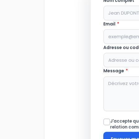
Nom complet
*
Email
*
Adresse ou cod
Message
*
J'accepte que
relation com
Envoyer m