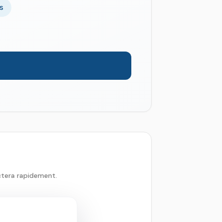
s
ctera rapidement.