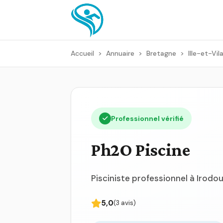
Accueil
>
Annuaire
>
Bretagne
>
Ille-et-Vil
Professionnel vérifié
Ph2O Piscine
Pisciniste professionnel à Irodouë
5,0
(3 avis)