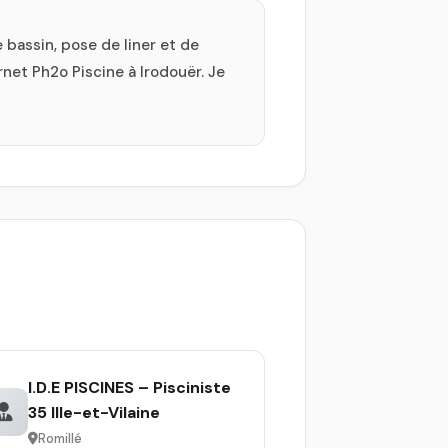
 bassin, pose de liner et de
net Ph2o Piscine à Irodouër. Je
I.D.E PISCINES – Pisciniste
35 Ille-et-Vilaine
Romillé