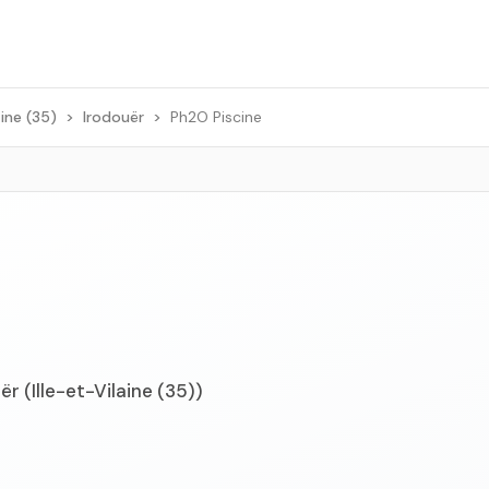
aine (35)
>
Irodouër
>
Ph2O Piscine
r (Ille-et-Vilaine (35))