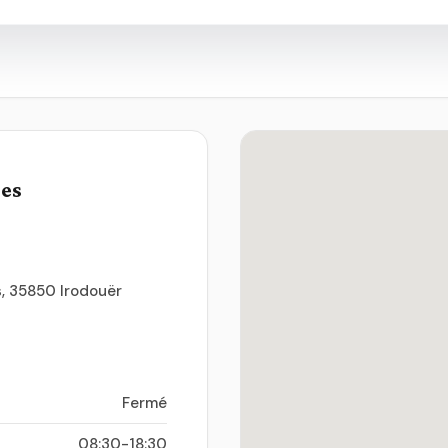
ues
s, 35850 Irodouër
Fermé
08:30-18:30