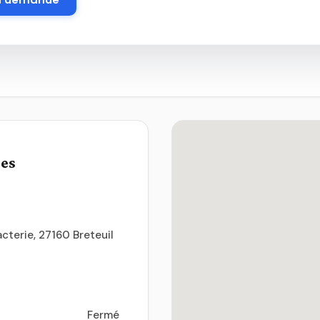
ues
acterie, 27160 Breteuil
Fermé