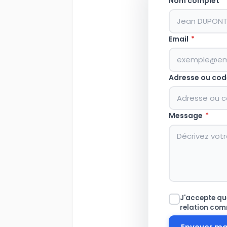
Nom complet
*
Email
*
Adresse ou cod
Message
*
J'accepte que
relation com
Envoyer m