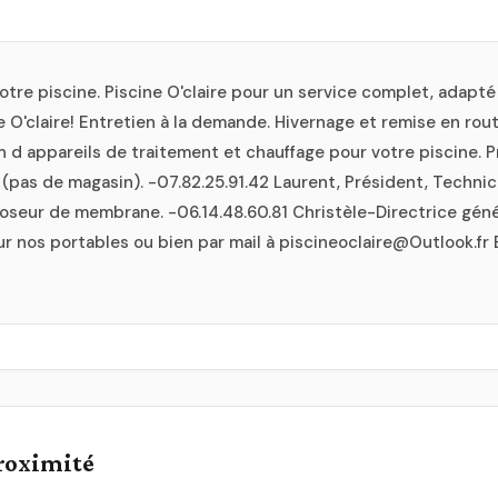
votre piscine. Piscine O'claire pour un service complet, adapté
ne O'claire! Entretien à la demande. Hivernage et remise en ro
n d appareils de traitement et chauffage pour votre piscine. P
t (pas de magasin). -07.82.25.91.42 Laurent, Président, Technic
poseur de membrane. -06.14.48.60.81 Christèle-Directrice génér
 nos portables ou bien par mail à piscineoclaire@Outlook.fr
proximité