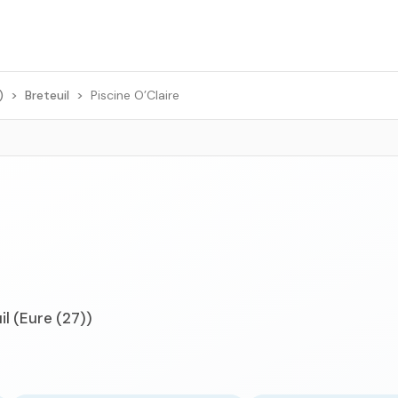
)
>
Breteuil
>
Piscine O’Claire
il (Eure (27))