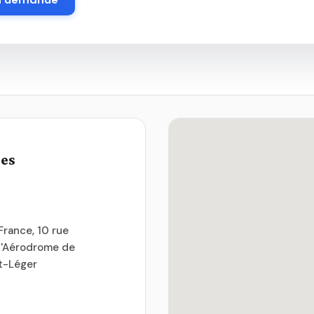
ues
rance, 10 rue
 l'Aérodrome de
nt-Léger