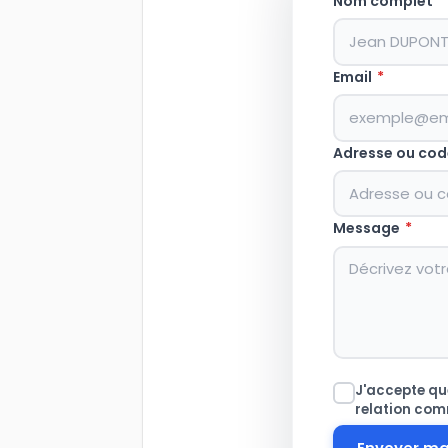
Nom complet
*
Email
*
Adresse ou cod
Message
*
J'accepte que
relation com
Envoyer m