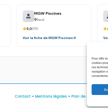
MGW Piscines
Baud
5,0
(56)
Voir la fiche de MGW Piscines
Vo
Pour offrir 
cookies pour
ces technolo
navigation ou
consentement
Ac
Contact
–
Mentions légales
–
Plan de site