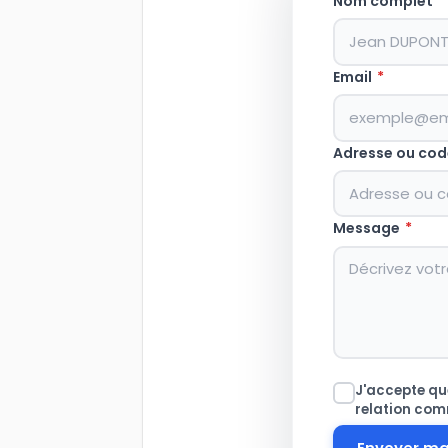
Nom complet
*
Email
*
Adresse ou cod
Message
*
J'accepte que
relation com
Envoyer m