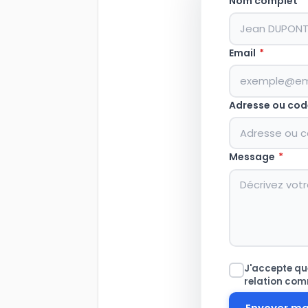
Nom complet
*
Email
*
Adresse ou cod
Message
*
J'accepte que
relation com
Envoyer m