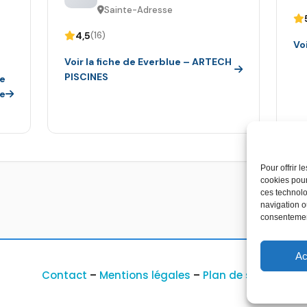
Sainte-Adresse
4,5
(16)
Voi
Voir la fiche de Everblue – ARTECH
PISCINES
ie
ne
Pour offrir 
cookies pour
ces technolo
navigation ou
consentement
Ac
Contact
–
Mentions légales
–
Plan de site