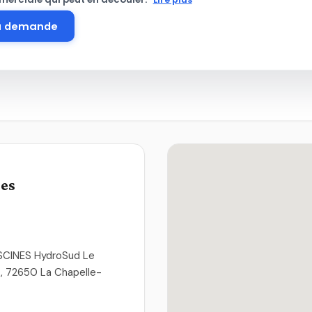
a demande
ues
ISCINES HydroSud Le
s, 72650 La Chapelle-