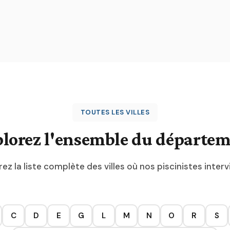
TOUTES LES VILLES
lorez l'ensemble du départe
ez la liste complète des villes où nos piscinistes inter
C
D
E
G
L
M
N
O
R
S