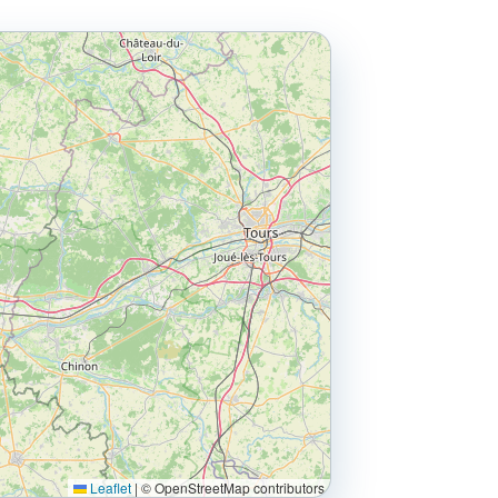
Leaflet
|
© OpenStreetMap contributors