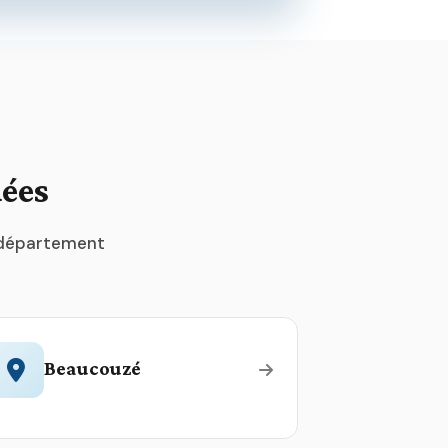
dées
u département
Beaucouzé