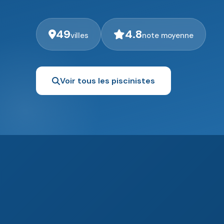
49
4.8
villes
note moyenne
Voir tous les piscinistes