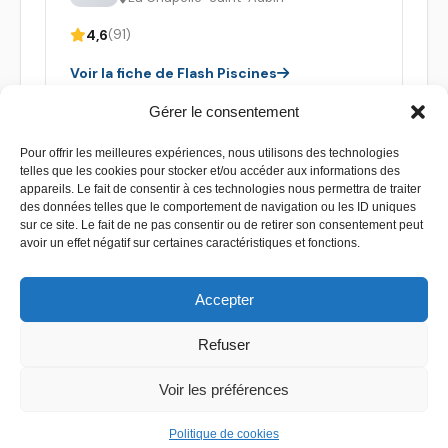
4,6
(91)
Voir la fiche de Flash Piscines
Gérer le consentement
Pour offrir les meilleures expériences, nous utilisons des technologies
telles que les cookies pour stocker et/ou accéder aux informations des
appareils. Le fait de consentir à ces technologies nous permettra de traiter
des données telles que le comportement de navigation ou les ID uniques
sur ce site. Le fait de ne pas consentir ou de retirer son consentement peut
avoir un effet négatif sur certaines caractéristiques et fonctions.
Accepter
Refuser
Contact
–
Mentions légales
–
Plan de site
Voir les préférences
Copyright 2026 - Devis piscine - Tous droit réservés
Politique de cookies