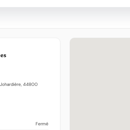
ues
a Johardière, 44800
Fermé