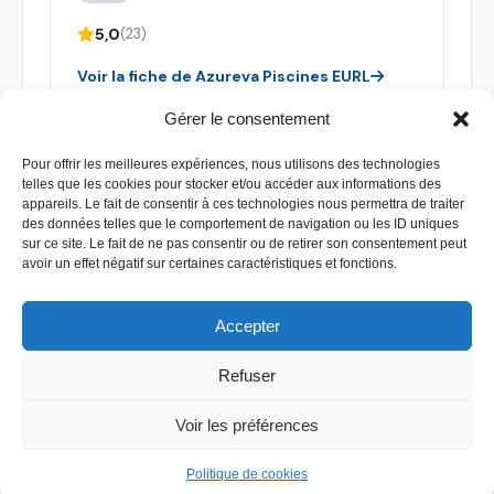
5,0
(23)
Voir la fiche de Azureva Piscines EURL
Gérer le consentement
Pour offrir les meilleures expériences, nous utilisons des technologies
telles que les cookies pour stocker et/ou accéder aux informations des
appareils. Le fait de consentir à ces technologies nous permettra de traiter
des données telles que le comportement de navigation ou les ID uniques
sur ce site. Le fait de ne pas consentir ou de retirer son consentement peut
avoir un effet négatif sur certaines caractéristiques et fonctions.
Accepter
Refuser
Contact
–
Mentions légales
–
Plan de site
Voir les préférences
Copyright 2026 - Devis piscine - Tous droit réservés
Politique de cookies