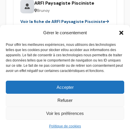
ARFI Paysagiste Pisciniste
Brunoy
Voir la fiche de ARFI Paysagiste Pisciniste
Gérer le consentement
Pour offrir les meilleures expériences, nous utilisons des technologies
telles que les cookies pour stocker et/ou accéder aux informations des
appareils. Le fait de consentir à ces technologies nous permettra de traiter
des données telles que le comportement de navigation ou les ID uniques
sur ce site. Le fait de ne pas consentir ou de retirer son consentement peut
avoir un effet négatif sur certaines caractéristiques et fonctions.
Accepter
Refuser
Contact
–
Mentions légales
–
Plan de site
Voir les préférences
Copyright 2026 - Devis piscine - Tous droit réservés
Politique de cookies