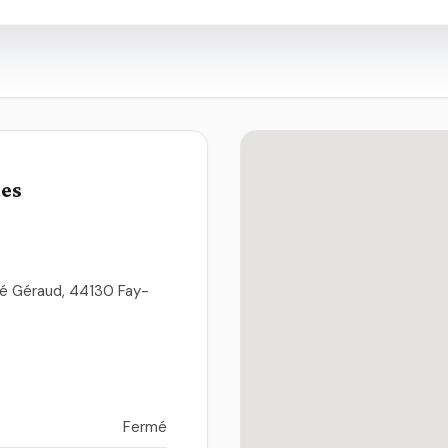
ues
ué Géraud, 44130 Fay-
Fermé